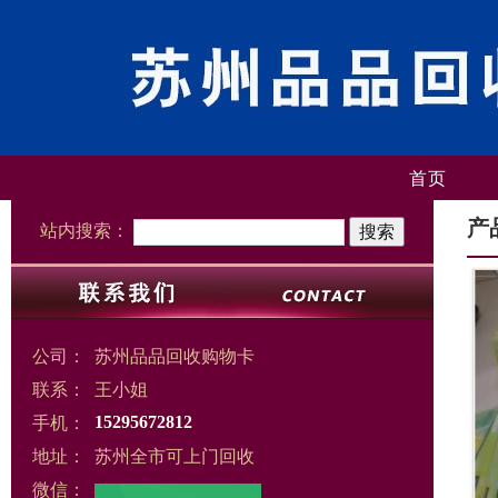
首页
产
站内搜索：
公司：
苏州品品回收购物卡
联系：
王小姐
手机：
15295672812
地址：
苏州全市可上门回收
微信：