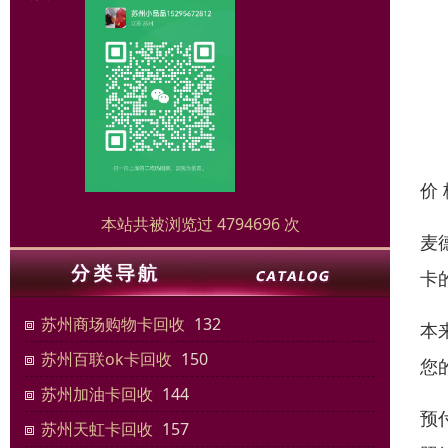
价
本站共被浏览过 4794696 次
麦
卡
苏州商场购物卡回收
132
本
苏州百联ok卡回收
150
您
苏州加油卡回收
144
预
苏州天虹卡回收
157