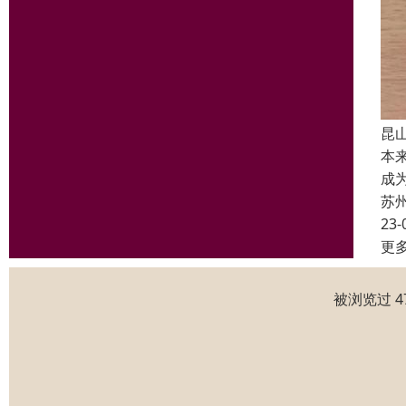
昆
本
成
苏
23-
更
被浏览过 4