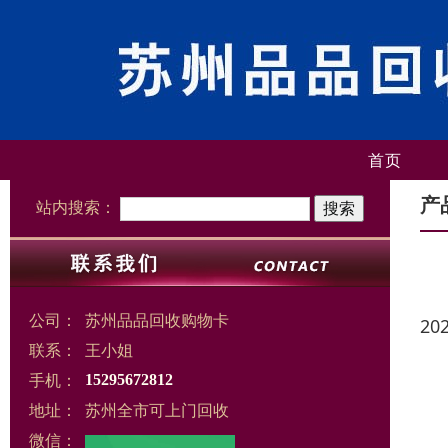
首页
产
站内搜索：
公司：
苏州品品回收购物卡
20
联系：
王小姐
手机：
15295672812
地址：
苏州全市可上门回收
微信：