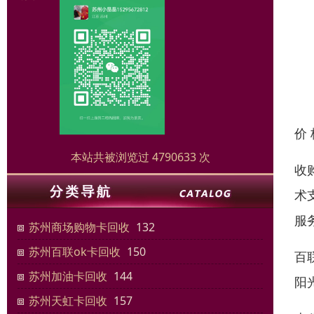
价
本站共被浏览过 4790633 次
收
术
服
苏州商场购物卡回收
132
苏州百联ok卡回收
150
百
苏州加油卡回收
144
阳
苏州天虹卡回收
157