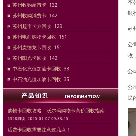
本
苏州收购超市卡
132
银
苏州收购消费卡
142
苏州超市卡券回收
129
苏
苏州电商购物卡回收
151
公
苏州麦德龙卡回收
151
收
苏州阳光卡回收
142
中石化充值加油卡回收
33
公
中石油充值加油卡回收
35
公
民
购物卡回收攻略，沃尔玛购物卡高价回收指南
6398阅读 2025-01-07 09:33:45
话费卡回收需要注意这几点！