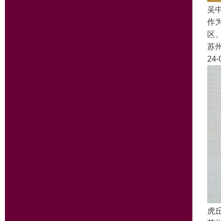
吴
作
区
苏
24-
虎