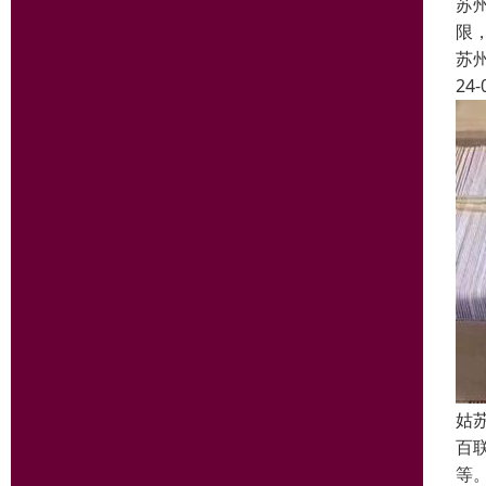
苏
限
苏
24-
姑
百
等