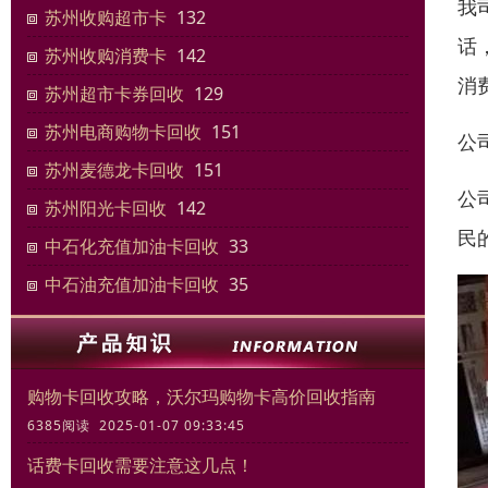
我
苏州收购超市卡
132
话
苏州收购消费卡
142
消
苏州超市卡券回收
129
苏州电商购物卡回收
151
公
苏州麦德龙卡回收
151
公
苏州阳光卡回收
142
民
中石化充值加油卡回收
33
中石油充值加油卡回收
35
购物卡回收攻略，沃尔玛购物卡高价回收指南
6385阅读 2025-01-07 09:33:45
话费卡回收需要注意这几点！