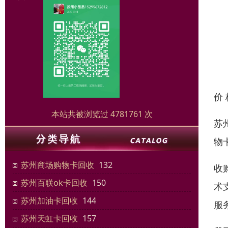
价
本站共被浏览过 4781761 次
苏
物
苏州商场购物卡回收
132
收
苏州百联ok卡回收
150
术
苏州加油卡回收
144
服
苏州天虹卡回收
157