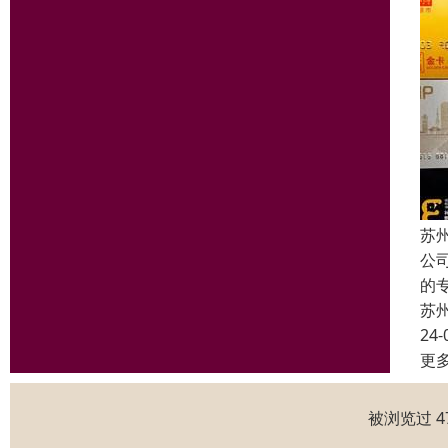
苏
公
的
苏
24-
更
被浏览过 4