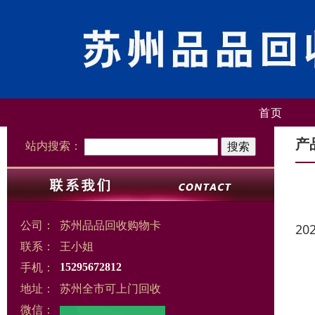
首页
产
站内搜索：
公司：
苏州品品回收购物卡
20
联系：
王小姐
手机：
15295672812
地址：
苏州全市可上门回收
微信：